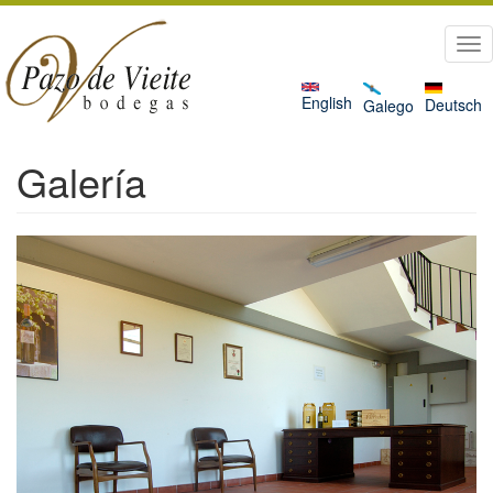
Pasar
al
Tog
contenido
nav
principal
English
Deutsch
Galego
Galería